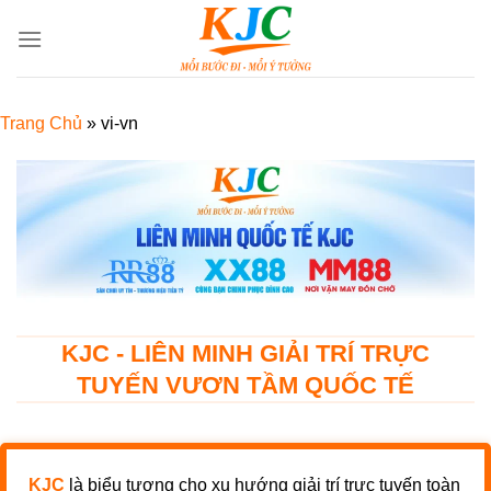
Skip
to
content
Trang Chủ
»
vi-vn
KJC - LIÊN MINH GIẢI TRÍ TRỰC
TUYẾN VƯƠN TẦM QUỐC TẾ
KJC
là biểu tượng cho xu hướng giải trí trực tuyến toàn