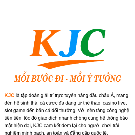
2019: Chính thức ra mắt, đặt nền móng cho một hệ
thống liên minh đa thương hiệu.
2020: Nhanh chóng chiếm lĩnh thị trường cá cược
trực tuyến tại nhiều quốc gia châu Á.
Hiện tại: Sau 6 năm hoạt động,
KJC
đã sở hữu bốn
thương hiệu nổi bật gồm RR88, MM88, XX88 và
GG88. Tất cả đều nằm trong top nhà cái uy tín với
hơn 20 triệu hội viên toàn cầu.
Những thành công liên minh có được
Bên cạnh quy mô đáng nể,
KJC
còn có những thành
tích cụ thể để chứng minh uy tín. Nhìn lại những năm
KJC
là tập đoàn giải trí trực tuyến hàng đầu châu Á, mang
qua, Liên minh đã liên tục ghi dấu bằng hàng loạt con
đến hệ sinh thái cá cược đa dạng từ thể thao, casino live,
số ấn tượng.
slot game đến bắn cá đổi thưởng. Với nền tảng công nghệ
tiên tiến, tốc độ giao dịch nhanh chóng cùng hệ thống bảo
mật hiện đại, KJC cam kết đem lại cho người chơi trải
nghiệm minh bạch, an toàn và đẳng cấp quốc tế.