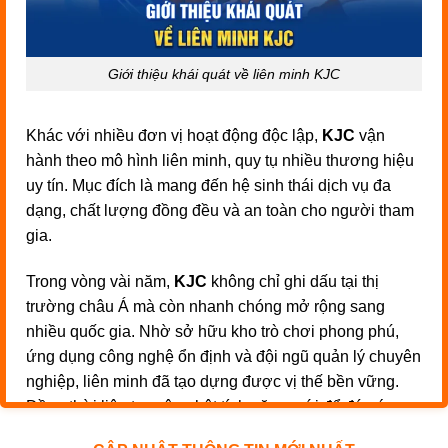
Giới thiệu khái quát về liên minh KJC
Khác với nhiều đơn vị hoạt động độc lập,
KJC
vận
hành theo mô hình liên minh, quy tụ nhiều thương hiệu
uy tín. Mục đích là mang đến hệ sinh thái dịch vụ đa
dạng, chất lượng đồng đều và an toàn cho người tham
gia.
Trong vòng vài năm,
KJC
không chỉ ghi dấu tại thị
trường châu Á mà còn nhanh chóng mở rộng sang
nhiều quốc gia. Nhờ sở hữu kho trò chơi phong phú,
ứng dụng công nghệ ổn định và đội ngũ quản lý chuyên
nghiệp, liên minh đã tạo dựng được vị thế bền vững.
Đồng thời liên tục cập nhật tính năng mới để đáp ứng
thị hiếu người dùng.