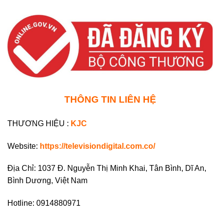
THÔNG TIN LIÊN HỆ
THƯƠNG HIỆU :
KJC
Website:
https://televisiondigital.com.co/
Địa Chỉ: 1037 Đ. Nguyễn Thị Minh Khai, Tân Bình, Dĩ An,
Bình Dương, Việt Nam
Hotline: 0914880971