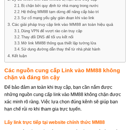
Bị chặn bởi quy định từ nhà mạng trong nước
Hệ thống MM88 tạm dừng để nâng cấp bảo trì
Sự cố mạng yếu gây gián đoạn khi vào link
Các giải pháp truy cập link vào MM88 an toàn hiệu quả
Dùng VPN để vượt rào cản truy cập
Thay đổi DNS để tối ưu kết nối
Mở link MM88 thông qua thiết lập tường lửa
Sử dụng đường dẫn thay thế từ nhà phát hành
Kết luận
Các nguồn cung cấp Link vào MM88 không
chặn và đáng tin cậy
Để bảo đảm an toàn khi truy cập, bạn cần nắm được
những nguồn cung cấp link vào MM88 không chặn được
xác minh rõ ràng. Việc lựa chọn đúng kênh sẽ giúp bạn
hạn chế rủi ro khi tham gia trực tuyến.
Lấy link trực tiếp tại website chính thức MM88