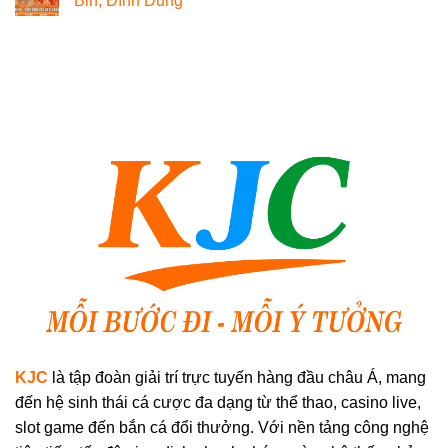
Bin, Đình Dũng
KJC
là tập đoàn giải trí trực tuyến hàng đầu châu Á, mang
đến hệ sinh thái cá cược đa dạng từ thể thao, casino live,
slot game đến bắn cá đổi thưởng. Với nền tảng công nghệ