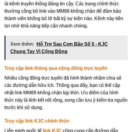
là kênh truyền thông đáng tin cậy. Các trang chính thức
thường công bố link vào MM88 không chặn để đảm bảo
thành viên không bỏ lỡ bất kỳ sự kiện nào. Kênh này tiện
lợi nhờ khả năng tiếp cận nhanh chóng.
Xem thêm:
Hỗ Trợ Sau Cơn Bão Số 5 - KJC
Chung Tay Vì Cộng Đồng
Truy cập link thông qua cộng đồng trực tuyến
Nhiều cộng đồng trực tuyến đã hình thành nhằm chia sẻ
các đường dẫn hữu ích. Thông qua đây, bạn có thể cập
nhật link MM88 không chặn kịp thời. Ưu điểm của hình
thức này là tính kết nối rộng, xong cần lưu ý kiểm tra nguồn
trước khi sử dụng.
Truy cập link KJC chính thức
Liên minh quốc tế
link KJC
cũng cung cấp đường dẫn