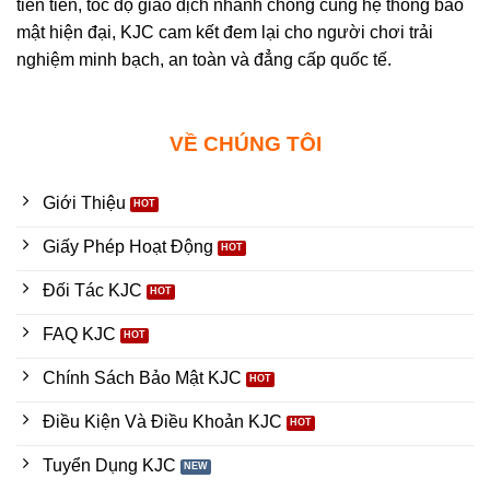
tiên tiến, tốc độ giao dịch nhanh chóng cùng hệ thống bảo
mật hiện đại, KJC cam kết đem lại cho người chơi trải
nghiệm minh bạch, an toàn và đẳng cấp quốc tế.
VỀ CHÚNG TÔI
Giới Thiệu
Giấy Phép Hoạt Động
Đối Tác KJC
FAQ KJC
Chính Sách Bảo Mật KJC
Điều Kiện Và Điều Khoản KJC
Tuyển Dụng KJC