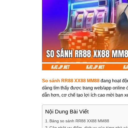
So sánh RR88 XX88 MM88
đang hoạt độn
dàng tìm thấy được trang web/app online đ
dẫn hơn, cơ chế tạo lợi ích cao mời bạn 
Nội Dung Bài Viết
Bảng so sánh RR88 XX88 MM88
Cập nhật ưu điểm, dịch vụ của từng nhà cá