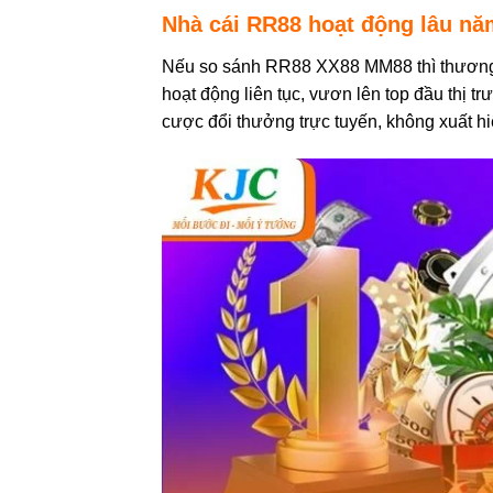
Nhà cái RR88 hoạt động lâu nă
Nếu so sánh RR88 XX88 MM88 thì thương h
hoạt động liên tục, vươn lên top đầu thị t
cược đổi thưởng trực tuyến, không xuất hi