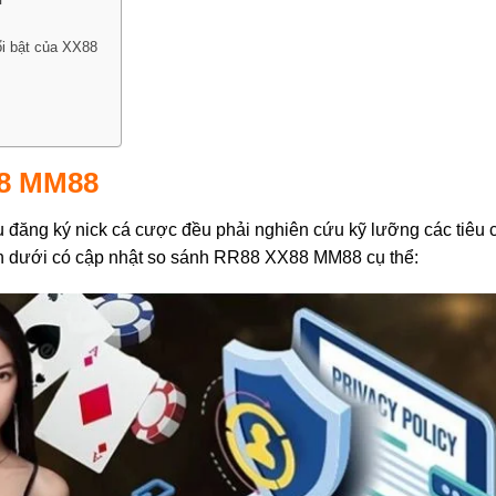
i bật của XX88
88 MM88
 đăng ký nick cá cược đều phải nghiên cứu kỹ lưỡng các tiêu 
n dưới có cập nhật so sánh RR88 XX88 MM88 cụ thể: