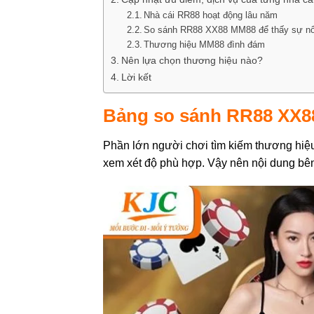
Nhà cái RR88 hoạt động lâu năm
So sánh RR88 XX88 MM88 để thấy sự nổ
Thương hiệu MM88 đình đám
Nên lựa chọn thương hiệu nào?
Lời kết
Bảng so sánh RR88 XX
Phần lớn người chơi tìm kiếm thương hiệu
xem xét độ phù hợp. Vậy nên nội dung bê