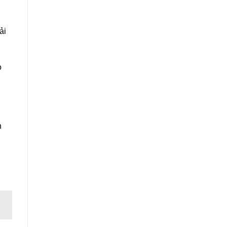
ải
o
h