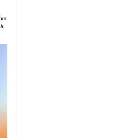
năm
cá