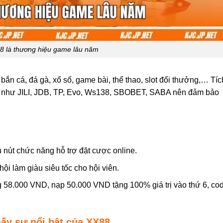
8 là thương hiệu game lâu năm
 bắn cá, đá gà, xổ số, game bài, thể thao, slot đổi thưởng,… Tíc
g như JILI, JDB, TP, Evo, Ws138, SBOBET, SABA nên đảm bảo
đủ nút chức năng hỗ trợ đặt cược online.
i làm giàu siêu tốc cho hội viên.
 58.000 VND, nạp 50.000 VND tặng 100% giá trị vào thứ 6, co
ấy sự nổi bật của XX88