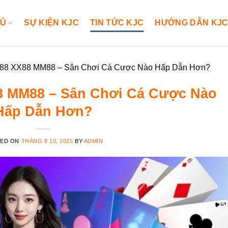
HỦ
SỰ KIỆN KJC
TIN TỨC KJC
HƯỚNG DẪN KJ
88 XX88 MM88 – Sân Chơi Cá Cược Nào Hấp Dẫn Hơn?
8 MM88 – Sân Chơi Cá Cược Nào
Hấp Dẫn Hơn?
TED ON
THÁNG 9 10, 2025
BY
ADMIN