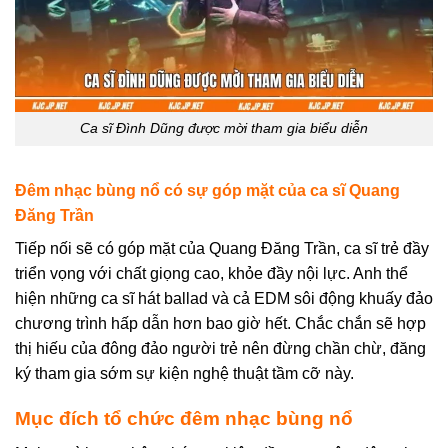
Ca sĩ Đình Dũng được mời tham gia biểu diễn
Đêm nhạc bùng nổ có sự góp mặt của ca sĩ Quang
Đăng Trần
Tiếp nối sẽ có góp mặt của Quang Đăng Trần, ca sĩ trẻ đầy
triển vọng với chất giọng cao, khỏe đầy nội lực. Anh thể
hiện những ca sĩ hát ballad và cả EDM sôi động khuấy đảo
chương trình hấp dẫn hơn bao giờ hết. Chắc chắn sẽ hợp
thị hiếu của đông đảo người trẻ nên đừng chần chừ, đăng
ký tham gia sớm sự kiện nghệ thuật tầm cỡ này.
Mục đích tổ chức đêm nhạc bùng nổ