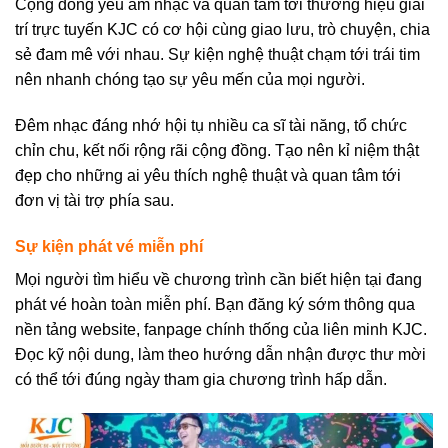
Cộng đồng yêu âm nhạc và quan tâm tới thương hiệu giải
trí trực tuyến KJC có cơ hội cùng giao lưu, trò chuyện, chia
sẻ đam mê với nhau. Sự kiện nghệ thuật chạm tới trái tim
nên nhanh chóng tạo sự yêu mến của mọi người.
Đêm nhạc đáng nhớ hội tụ nhiều ca sĩ tài năng, tổ chức
chỉn chu, kết nối rộng rãi cộng đồng. Tạo nên kỉ niệm thật
đẹp cho những ai yêu thích nghệ thuật và quan tâm tới
đơn vị tài trợ phía sau.
Sự kiện phát vé miễn phí
Mọi người tìm hiểu về chương trình cần biết hiện tại đang
phát vé hoàn toàn miễn phí. Bạn đăng ký sớm thông qua
nền tảng website, fanpage chính thống của liên minh KJC.
Đọc kỹ nội dung, làm theo hướng dẫn nhận được thư mời
có thể tới đúng ngày tham gia chương trình hấp dẫn.