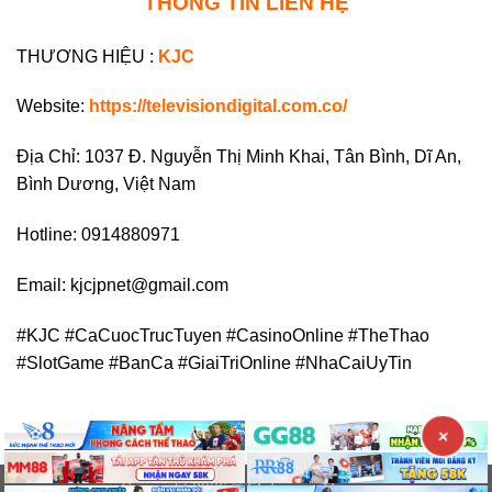
THÔNG TIN LIÊN HỆ
THƯƠNG HIỆU :
KJC
Website:
https://televisiondigital.com.co/
Địa Chỉ: 1037 Đ. Nguyễn Thị Minh Khai, Tân Bình, Dĩ An,
Bình Dương, Việt Nam
Hotline: 0914880971
Email:
kjcjpnet@gmail.com
#KJC #CaCuocTrucTuyen #CasinoOnline #TheThao
#SlotGame #BanCa #GiaiTriOnline #NhaCaiUyTin
×
Copyright 2026 ©
Flatsome Theme