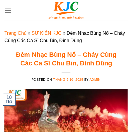
Skip
to
content
Trang Chủ
»
SỰ KIỆN KJC
»
Đêm Nhạc Bùng Nổ – Cháy
Cùng Các Ca Sĩ Chu Bin, Đình Dũng
Đêm Nhạc Bùng Nổ – Cháy Cùng
Các Ca Sĩ Chu Bin, Đình Dũng
POSTED ON
THÁNG 9 10, 2025
BY
ADMIN
10
Th9