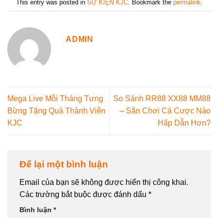
This entry was posted in
SỰ KIỆN KJC
. Bookmark the
permalink
.
ADMIN
Mega Live Mỗi Tháng Tưng
So Sánh RR88 XX88 MM88
Bừng Tặng Quà Thành Viên
– Sân Chơi Cá Cược Nào
KJC
Hấp Dẫn Hơn?
Để lại một bình luận
Email của bạn sẽ không được hiển thị công khai.
Các trường bắt buộc được đánh dấu
*
Bình luận
*